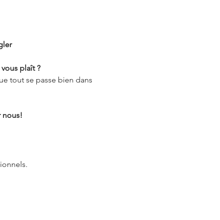
gler
vous plaît ?
ue tout se passe bien dans 
r nous!
ionnels.