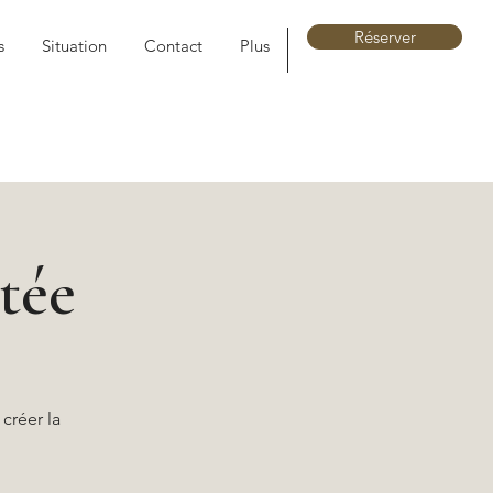
Réserver
s
Situation
Contact
Plus
itée
créer la